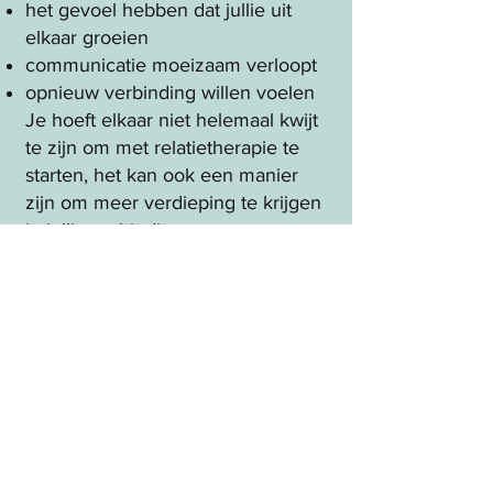
het gevoel hebben dat jullie uit
elkaar groeien
communicatie moeizaam verloopt
opnieuw verbinding willen voelen
Je hoeft elkaar niet helemaal kwijt
te zijn om met relatietherapie te
starten, het kan ook een manier
zijn om meer verdieping te krijgen
in jullie verbinding.
Ik bied relatietherapie aan in Huis
van Beweging (Rotselaar) en Wilsele
(Leuven)
Maak hier een afspraak